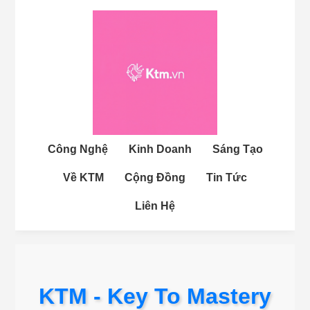
Công Nghệ
Kinh Doanh
Sáng Tạo
Về KTM
Cộng Đồng
Tin Tức
Liên Hệ
KTM - Key To Mastery