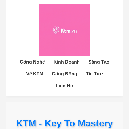
Công Nghệ
Kinh Doanh
Sáng Tạo
Về KTM
Cộng Đồng
Tin Tức
Liên Hệ
KTM - Key To Mastery