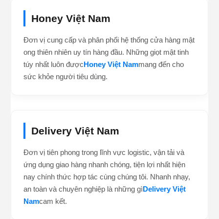
Skincare Việt Nam
Được biết đến là hệ thống cửa hàng mỹ phẩm hàng
đầu Việt Nam hiện nay. Khách hàng tìm kiếm các sản
phẩm làm đẹp chất lượng luôn tin chọn
Skincare Việt
Nam
. Đây thực sự là điểm đến lý tưởng về các giải
pháp
Skincare
chăm sóc da chuyên sâu.
Honey Việt Nam
Đơn vị cung cấp và phân phối hệ thống cửa hàng mật
ong thiên nhiên uy tín hàng đầu. Những giọt mật tinh
túy nhất luôn được
Honey Việt Nam
mang đến cho
sức khỏe người tiêu dùng.