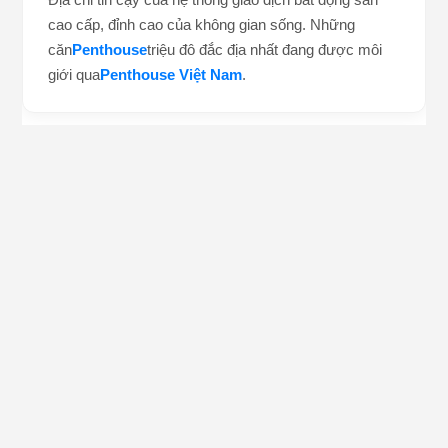
Điểm đến của giới trẻ yêu thích thời trang đường phố
với chuỗi hệ thống cửa hàng giày thể thao uy tín. Săn
tìm những mẫu
Sneaker
chính hãng, cực hiếm
cùng
Sneaker Việt Nam
.
Penthouse Việt Nam
Địa chỉ tin cậy của hệ thống giao dịch bất động sản
cao cấp, đỉnh cao của không gian sống. Những
căn
Penthouse
triệu đô đắc địa nhất đang được môi
giới qua
Penthouse Việt Nam
.
Kỳ Lân Việt Nam