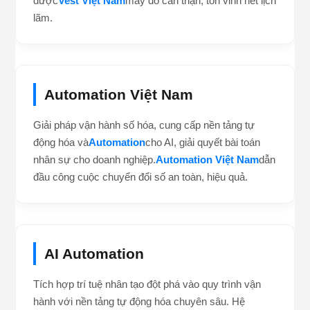
lưu.
Vest Việt Nam
Nâng tầm phong cách quý phái cùng hệ thống cửa
hàng âu phục lớn nhất thiết kế riêng cho người Việt.
Những bộ
Vest Nam
và
Vest Nữ
thời thượng luôn
được
Vest Việt Nam
may đo cẩn thận, tôn vinh nét lịch
lãm.
Automation Việt Nam
Giải pháp vận hành số hóa, cung cấp nền tảng tự
động hóa và
Automation
cho AI, giải quyết bài toán